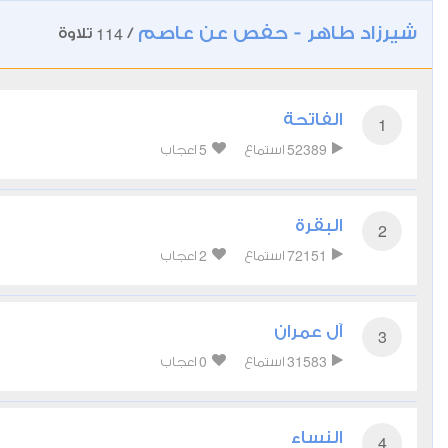
شيرزاد طاهر - حفص عن عاصم
114
/
تلاوة
الفاتحة
1
5
52389
استماع
اعجاب
البقرة
2
2
72151
استماع
اعجاب
آل عمران
3
0
31583
استماع
اعجاب
النساء
4