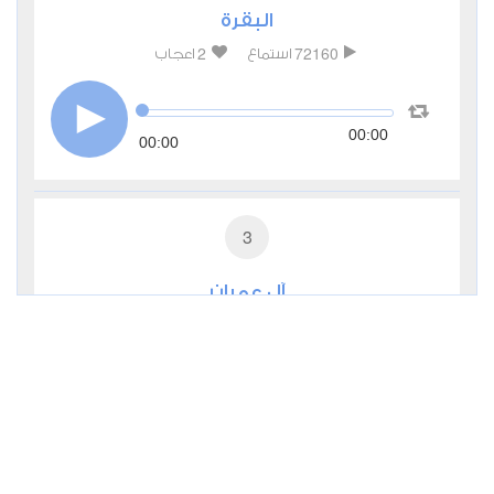
البقرة
2
72160
استماع
اعجاب
00:00
00:00
3
آل عمران
0
31589
استماع
اعجاب
00:00
00:00