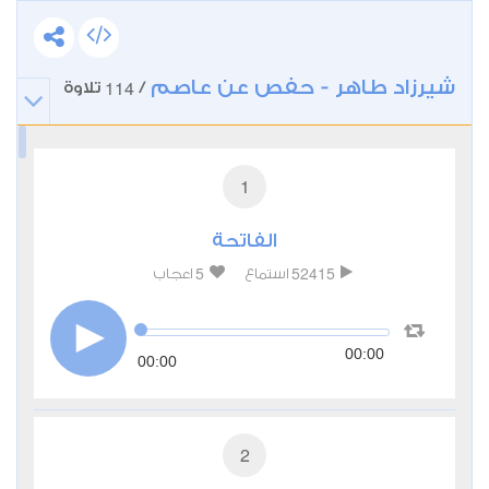
شيرزاد طاهر - حفص عن عاصم
114
/
تلاوة
1
الفاتحة
5
52415
استماع
اعجاب
00:00
00:00
2