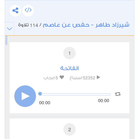
شيرزاد طاهر - حفص عن عاصم
114
/
تلاوة
1
الفاتحة
5
52352
استماع
اعجاب
00:00
00:00
2