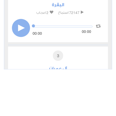
البقرة
2
72147
استماع
اعجاب
00:00
00:00
3
آل عمران
0
31554
استماع
اعجاب
00:00
00:00