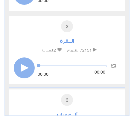
00:00
2
البقرة
2
72151
استماع
اعجاب
00:00
00:00
3
آل عمران
0
31583
استماع
اعجاب