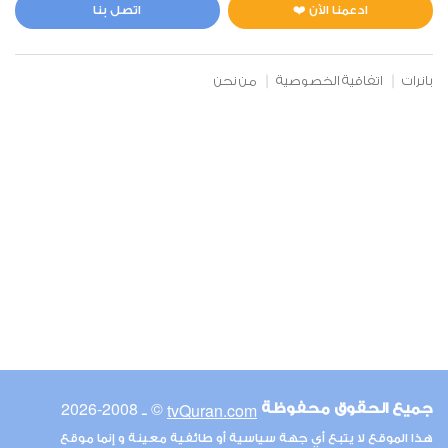
0
29078
استماع
اعجاب
ادعمنا الآن ❤️
اتصل بنا
بانرات
اتفاقية الخصوصية
من نحن
00:00
00:00
6
الأنعام
1
22012
استماع
اعجاب
00:00
00:00
© ـ 2008-2026
tvQuran.com
جميع الحقوق محفوظة
7
هذا الموقع لا يتبع أي جهة سياسية أو طائفية معينة و إنما موقع