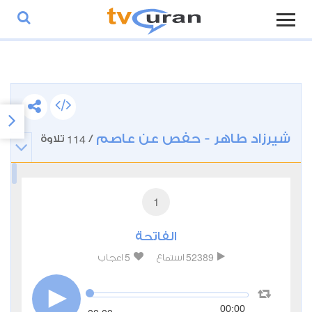
شيرزاد طاهر - حفص عن عاصم
114
/
تلاوة
1
الفاتحة
5
52389
استماع
اعجاب
00:00