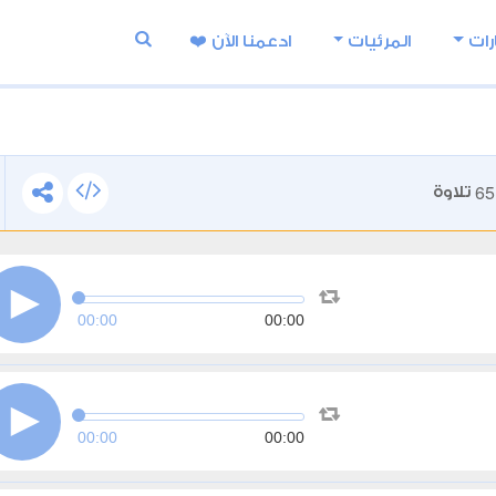
رات
المرئيات
ادعمنا اﻵن ❤️
65
تلاوة
00:00
00:00
00:00
00:00