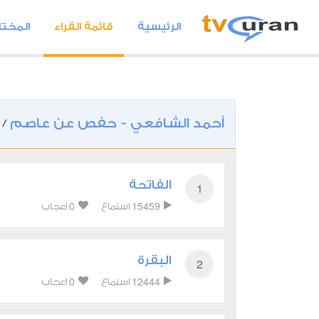
الرئيسية
قائمة القراء
المختا
أحمد الشافعي - حفص عن عاصم
/
الفاتحة
1
0
15459
استماع
اعجاب
البقرة
2
0
12444
استماع
اعجاب