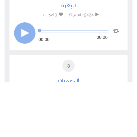
البقرة
0
12434
استماع
اعجاب
00:00
00:00
3
آل عمران
2
5413
استماع
اعجاب
00:00
00:00