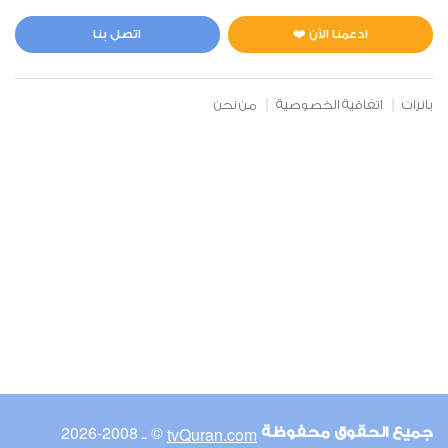
المائدة
0
3005
استماع
اعجاب
ادعمنا الآن ❤️
اتصل بنا
بانرات
اتفاقية الخصوصية
من نحن
00:00
00:00
6
الأنعام
0
17714
استماع
اعجاب
00:00
00:00
© ـ 2008-2026
tvQuran.com
جميع الحقوق محفوظة
7