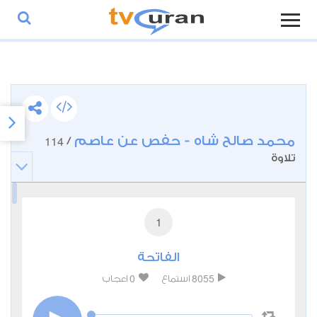
محمد صالح شاه - حفص عن عاصم
114
/
تلاوة
1
الفاتحة
0
8055
استماع
اعجاب