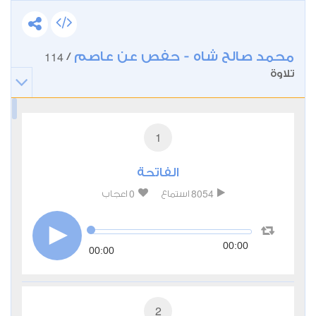
محمد صالح شاه - حفص عن عاصم
114
/
تلاوة
1
الفاتحة
0
8054
استماع
اعجاب
00:00
00:00
2