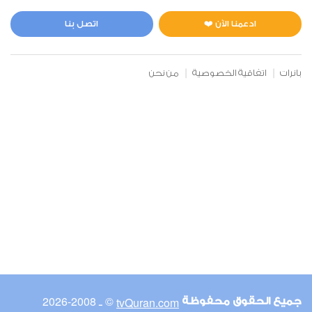
المائدة
0
3000
استماع
اعجاب
ادعمنا الآن ❤️
اتصل بنا
بانرات
اتفاقية الخصوصية
من نحن
00:00
00:00
6
الأنعام
0
17708
استماع
اعجاب
00:00
00:00
© ـ 2008-2026
tvQuran.com
جميع الحقوق محفوظة
7