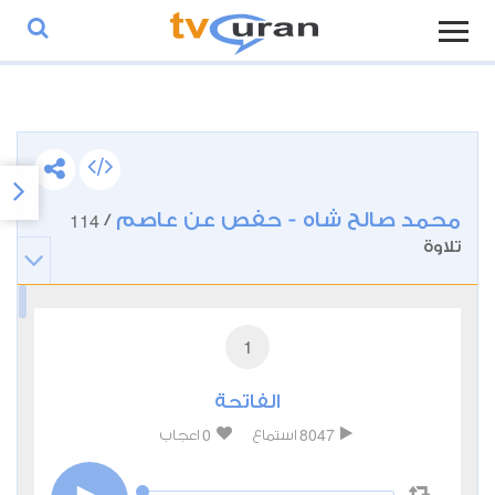
محمد صالح شاه - حفص عن عاصم
114
/
تلاوة
1
الفاتحة
0
8047
استماع
اعجاب