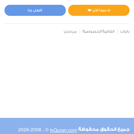
المائدة
0
3005
استماع
اعجاب
ادعمنا الآن ❤️
اتصل بنا
بانرات
اتفاقية الخصوصية
من نحن
00:00
00:00
6
الأنعام
0
17714
استماع
اعجاب
00:00
00:00
© ـ 2008-2026
tvQuran.com
جميع الحقوق محفوظة
7