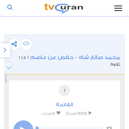
محمد صالح شاه - حفص عن عاصم
114
/
تلاوة
1
الفاتحة
0
8055
استماع
اعجاب