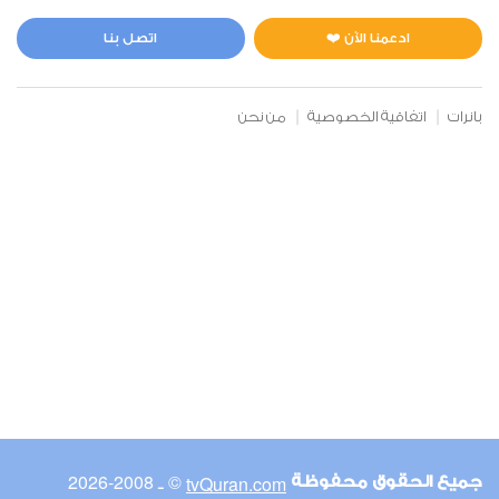
المائدة
0
2994
استماع
اعجاب
ادعمنا الآن ❤️
اتصل بنا
بانرات
اتفاقية الخصوصية
من نحن
00:00
00:00
6
الأنعام
0
17707
استماع
اعجاب
00:00
00:00
© ـ 2008-2026
tvQuran.com
جميع الحقوق محفوظة
7