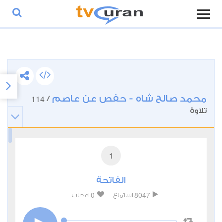
محمد صالح شاه - حفص عن عاصم
114
/
تلاوة
1
الفاتحة
0
8047
استماع
اعجاب