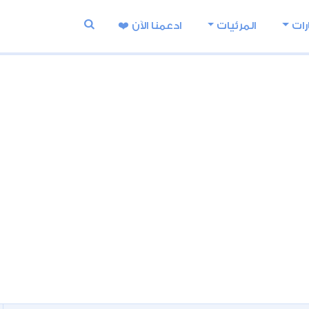
رات
المرئيات
ادعمنا اﻵن ❤️