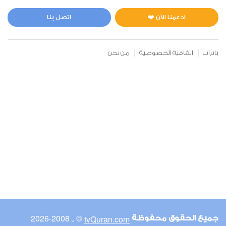
المائدة
0
2999
استماع
اعجاب
ادعمنا الآن ❤️
اتصل بنا
بانرات
اتفاقية الخصوصية
من نحن
00:00
00:00
6
الأنعام
0
17707
استماع
اعجاب
00:00
00:00
© ـ 2008-2026
tvQuran.com
جميع الحقوق محفوظة
7