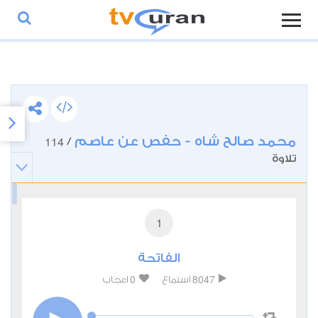
محمد صالح شاه - حفص عن عاصم
114
/
تلاوة
1
الفاتحة
0
8047
استماع
اعجاب