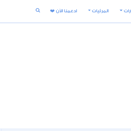
رات
المرئيات
ادعمنا اﻵن ❤️