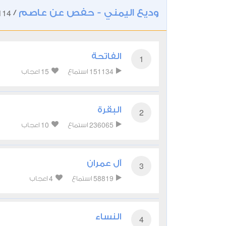
وديع اليمني - حفص عن عاصم
114
/
الفاتحة
1
15
151134
استماع
اعجاب
البقرة
2
10
236065
استماع
اعجاب
آل عمران
3
4
58819
استماع
اعجاب
النساء
4