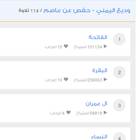
وديع اليمني - حفص عن عاصم
114
/
تلاوة
الفاتحة
1
15
151134
استماع
اعجاب
البقرة
2
10
236063
استماع
اعجاب
آل عمران
3
4
58818
استماع
اعجاب
النساء
4