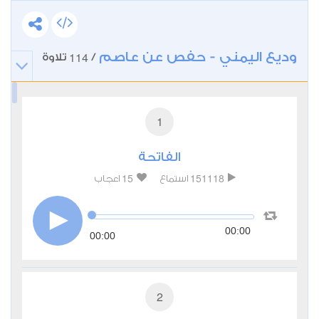
وديع اليمني - حفص عن عاصم
114
/
تلاوة
1
الفاتحة
15
151118
استماع
اعجاب
00:00
00:00
2