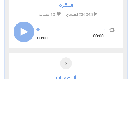
البقرة
10
236043
استماع
اعجاب
00:00
00:00
3
آل عمران
4
58811
استماع
اعجاب
00:00
00:00