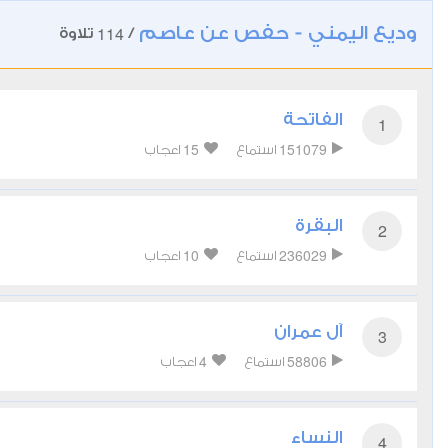
وديع اليمني - حفص عن عاصم
114
/
تلاوة
الفاتحة
1
15
151079
استماع
اعجاب
البقرة
2
10
236029
استماع
اعجاب
آل عمران
3
4
58806
استماع
اعجاب
النساء
4