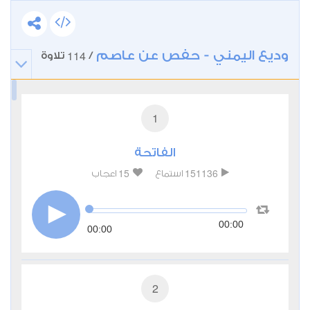
وديع اليمني - حفص عن عاصم
114
/
تلاوة
1
الفاتحة
15
151136
استماع
اعجاب
00:00
00:00
2