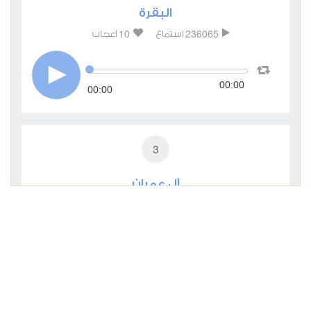
البقرة
10
236065
استماع
اعجاب
00:00
00:00
3
آل عمران
4
58819
استماع
اعجاب
00:00
00:00