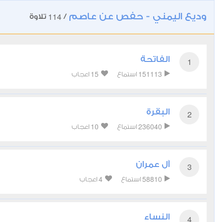
وديع اليمني - حفص عن عاصم
114
/
تلاوة
الفاتحة
1
15
151113
استماع
اعجاب
البقرة
2
10
236040
استماع
اعجاب
آل عمران
3
4
58810
استماع
اعجاب
النساء
4