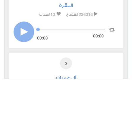
البقرة
10
236016
استماع
اعجاب
00:00
00:00
3
آل عمران
4
58798
استماع
اعجاب
00:00
00:00