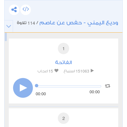
وديع اليمني - حفص عن عاصم
114
/
تلاوة
1
الفاتحة
15
151063
استماع
اعجاب
00:00
00:00
2