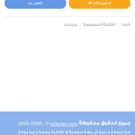
5
32039
استماع
اعجاب
ادعمنا الآن ❤️
اتصل بنا
بانرات
اتفاقية الخصوصية
من نحن
00:00
00:00
6
الأنعام
6
33629
استماع
اعجاب
00:00
00:00
© ـ 2008-2026
tvQuran.com
جميع الحقوق محفوظة
7
هذا الموقع لا يتبع أي جهة سياسية أو طائفية معينة و إنما موقع