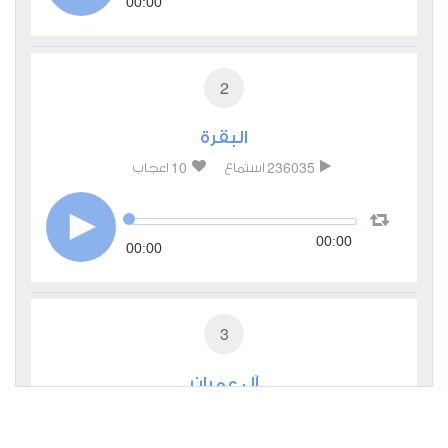
00:00
2
البقرة
10
236035
استماع
اعجاب
00:00
00:00
3
آل عمران
4
58808
استماع
اعجاب