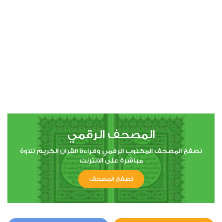
00:00
00:00
4
النساء
3
41898
استماع
اعجاب
المصحف الرقمي
00:00
00:00
تصفح المصحف المكتوب الرقمي وقراءة القران الكريم تلاوة
مباشرة على الانترنت
تصفح المصحف
5
المائدة