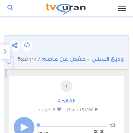
وديع اليمني - حفص عن عاصم
114
/
تلاوة
1
الفاتحة
15
151090
استماع
اعجاب
00:00