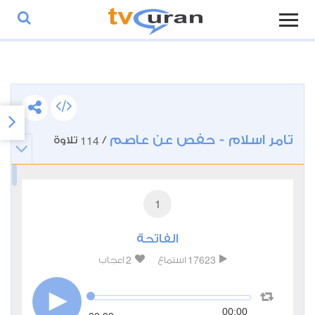
تامر اسلام - حفص عن عاصم
114
/
تلاوة
1
الفاتحة
2
17623
استماع
اعجاب
00:00