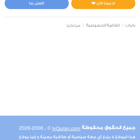
1
5258
استماع
اعجاب
ادعمنا الآن ❤️
اتصل بنا
بانرات
اتفاقية الخصوصية
من نحن
00:00
00:00
6
الأنعام
1
4096
استماع
اعجاب
00:00
00:00
© ـ 2008-2026
tvQuran.com
جميع الحقوق محفوظة
7
هذا الموقع لا يتبع أي جهة سياسية أو طائفية معينة و إنما موقع