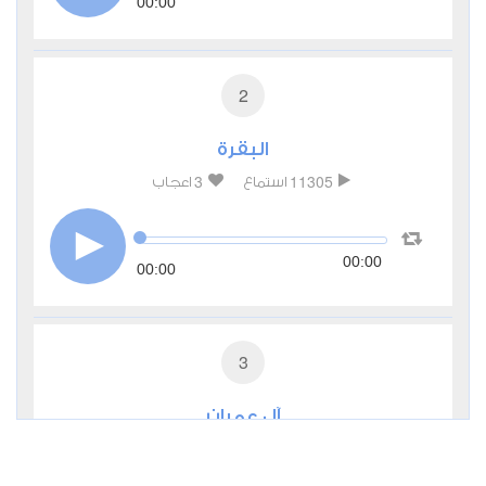
00:00
2
البقرة
3
11305
استماع
اعجاب
00:00
00:00
3
آل عمران
2
5809
استماع
اعجاب