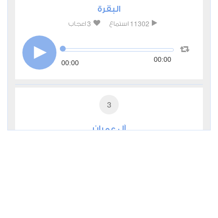
البقرة
3
11302
استماع
اعجاب
00:00
00:00
3
آل عمران
2
5807
استماع
اعجاب
00:00
00:00