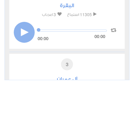
البقرة
3
11305
استماع
اعجاب
00:00
00:00
3
آل عمران
2
5811
استماع
اعجاب
00:00
00:00