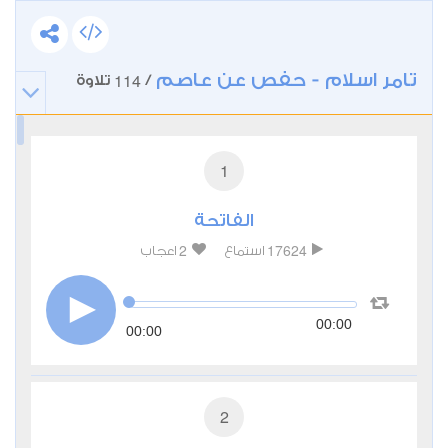
تامر اسلام - حفص عن عاصم
114
/
تلاوة
1
الفاتحة
2
17624
استماع
اعجاب
00:00
00:00
2