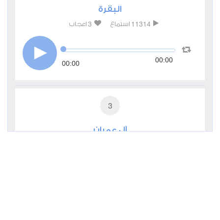
البقرة
3
11314
استماع
اعجاب
00:00
00:00
3
آل عمران
2
5817
استماع
اعجاب
00:00
00:00