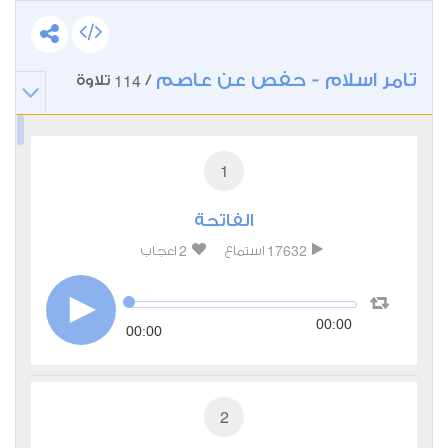
تامر اسلام - حفص عن عاصم
114
/
تلاوة
1
الفاتحة
2
17632
استماع
اعجاب
00:00
00:00
2