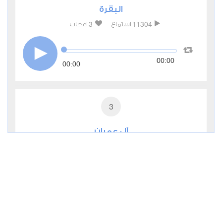
البقرة
3
11304
استماع
اعجاب
00:00
00:00
3
آل عمران
2
5807
استماع
اعجاب
00:00
00:00