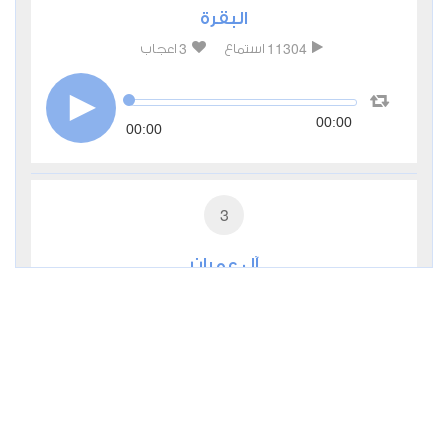
البقرة
3
11304
استماع
اعجاب
00:00
00:00
3
آل عمران
2
5807
استماع
اعجاب
00:00
00:00