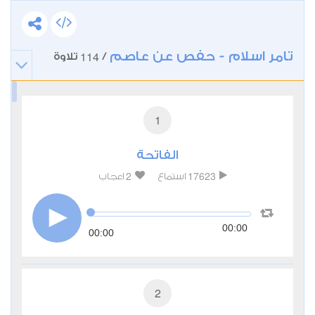
تامر اسلام - حفص عن عاصم
114
/
تلاوة
1
الفاتحة
2
17623
استماع
اعجاب
00:00
00:00
2