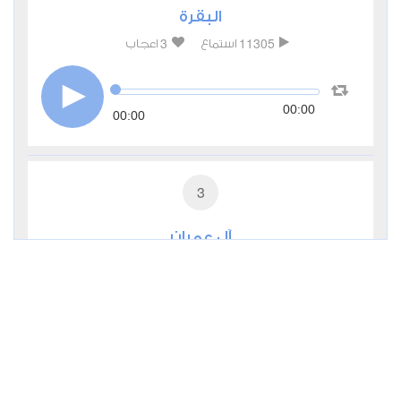
البقرة
3
11305
استماع
اعجاب
00:00
00:00
3
آل عمران
2
5809
استماع
اعجاب
00:00
00:00