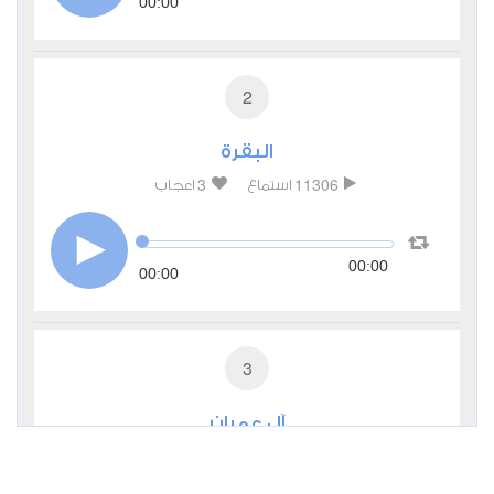
00:00
2
البقرة
3
11306
استماع
اعجاب
00:00
00:00
3
آل عمران
2
5814
استماع
اعجاب