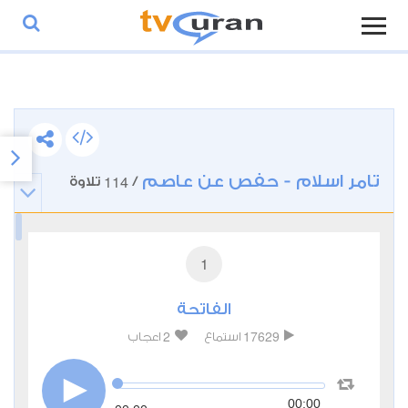
تامر اسلام - حفص عن عاصم
114
/
تلاوة
1
الفاتحة
2
17629
استماع
اعجاب
00:00