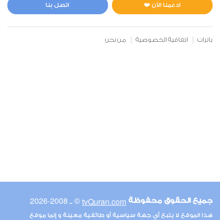
1
5260
استماع
اعجاب
ادعمنا الآن ❤️
اتصل بنا
بانرات
اتفاقية الخصوصية
من نحن
00:00
00:00
6
الأنعام
1
4102
استماع
اعجاب
00:00
00:00
© ـ 2008-2026
tvQuran.com
جميع الحقوق محفوظة
7
هذا الموقع لا يتبع أي جهة سياسية أو طائفية معينة و إنما موقع