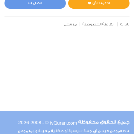
1
5260
استماع
اعجاب
ادعمنا الآن ❤️
اتصل بنا
بانرات
اتفاقية الخصوصية
من نحن
00:00
00:00
6
الأنعام
1
4102
استماع
اعجاب
00:00
00:00
© ـ 2008-2026
tvQuran.com
جميع الحقوق محفوظة
7
هذا الموقع لا يتبع أي جهة سياسية أو طائفية معينة و إنما موقع