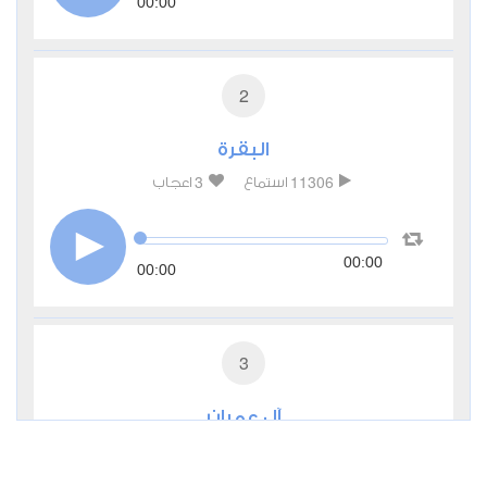
00:00
2
البقرة
3
11306
استماع
اعجاب
00:00
00:00
3
آل عمران
2
5814
استماع
اعجاب