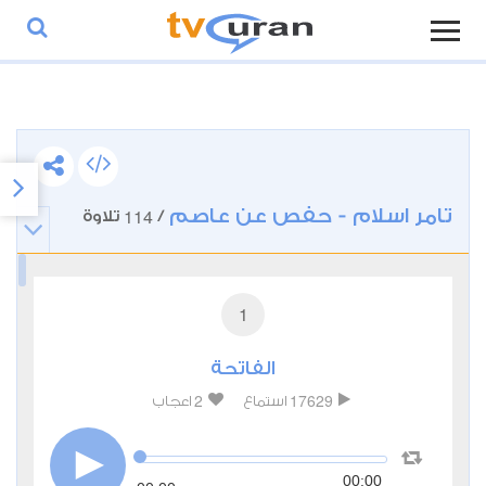
تامر اسلام - حفص عن عاصم
114
/
تلاوة
1
الفاتحة
2
17629
استماع
اعجاب
00:00