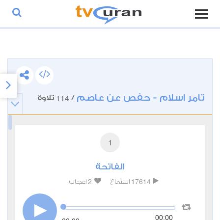
تامر اسلام - حفص عن عاصم
114
/
تلاوة
1
الفاتحة
2
17614
استماع
اعجاب
00:00