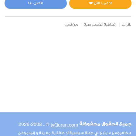
1
5257
استماع
اعجاب
ادعمنا الآن ❤️
اتصل بنا
بانرات
اتفاقية الخصوصية
من نحن
00:00
00:00
6
الأنعام
1
4096
استماع
اعجاب
00:00
00:00
© ـ 2008-2026
tvQuran.com
جميع الحقوق محفوظة
7
هذا الموقع لا يتبع أي جهة سياسية أو طائفية معينة و إنما موقع