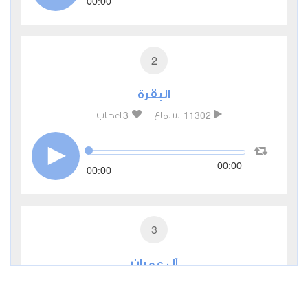
00:00
2
البقرة
3
11302
استماع
اعجاب
00:00
00:00
3
آل عمران
2
5807
استماع
اعجاب