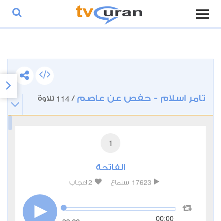
تامر اسلام - حفص عن عاصم
114
/
تلاوة
1
الفاتحة
2
17623
استماع
اعجاب
00:00