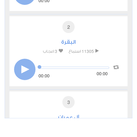
00:00
2
البقرة
3
11305
استماع
اعجاب
00:00
00:00
3
آل عمران
2
5809
استماع
اعجاب