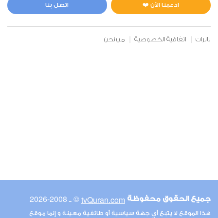
1
5258
استماع
اعجاب
ادعمنا الآن ❤️
اتصل بنا
بانرات
اتفاقية الخصوصية
من نحن
00:00
00:00
6
الأنعام
1
4096
استماع
اعجاب
00:00
00:00
© ـ 2008-2026
tvQuran.com
جميع الحقوق محفوظة
7
هذا الموقع لا يتبع أي جهة سياسية أو طائفية معينة و إنما موقع