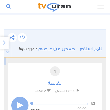
تامر اسلام - حفص عن عاصم
114
/
تلاوة
1
الفاتحة
2
17629
استماع
اعجاب
00:00