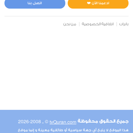
1
5261
استماع
اعجاب
ادعمنا الآن ❤️
اتصل بنا
بانرات
اتفاقية الخصوصية
من نحن
00:00
00:00
6
الأنعام
1
4102
استماع
اعجاب
00:00
00:00
© ـ 2008-2026
tvQuran.com
جميع الحقوق محفوظة
7
هذا الموقع لا يتبع أي جهة سياسية أو طائفية معينة و إنما موقع