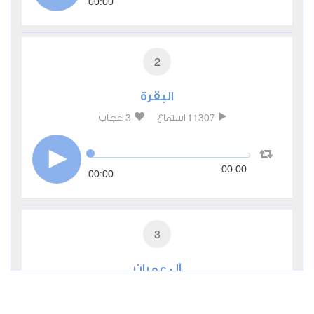
00:00
2
البقرة
3
11307
استماع
اعجاب
00:00
00:00
3
آل عمران
2
5814
استماع
اعجاب