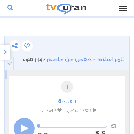
تامر اسلام - حفص عن عاصم
114
/
تلاوة
1
الفاتحة
2
17621
استماع
اعجاب
00:00