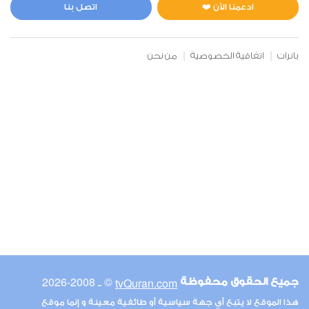
1
5258
استماع
اعجاب
ادعمنا الآن ❤️
اتصل بنا
بانرات
اتفاقية الخصوصية
من نحن
00:00
00:00
6
الأنعام
1
4096
استماع
اعجاب
00:00
00:00
© ـ 2008-2026
tvQuran.com
جميع الحقوق محفوظة
7
هذا الموقع لا يتبع أي جهة سياسية أو طائفية معينة و إنما موقع