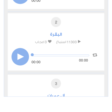
00:00
2
البقرة
3
11303
استماع
اعجاب
00:00
00:00
3
آل عمران
2
5807
استماع
اعجاب