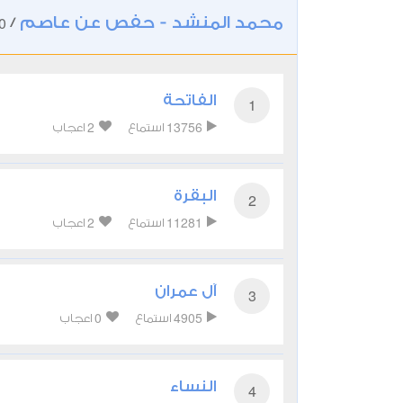
محمد المنشد - حفص عن عاصم
0
/
الفاتحة
1
2
13756
استماع
اعجاب
البقرة
2
2
11281
استماع
اعجاب
آل عمران
3
0
4905
استماع
اعجاب
النساء
4