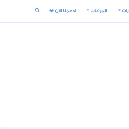
رات
المرئيات
ادعمنا اﻵن ❤️