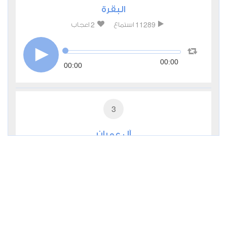
البقرة
2
11289
استماع
اعجاب
00:00
00:00
3
آل عمران
0
4909
استماع
اعجاب
00:00
00:00