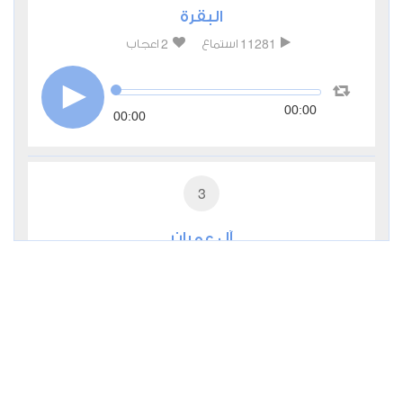
البقرة
2
11281
استماع
اعجاب
00:00
00:00
3
آل عمران
0
4909
استماع
اعجاب
00:00
00:00