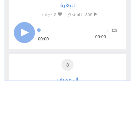
البقرة
2
11309
استماع
اعجاب
00:00
00:00
3
آل عمران
0
4918
استماع
اعجاب
00:00
00:00