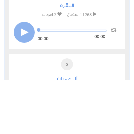
البقرة
2
11268
استماع
اعجاب
00:00
00:00
3
آل عمران
0
4887
استماع
اعجاب
00:00
00:00