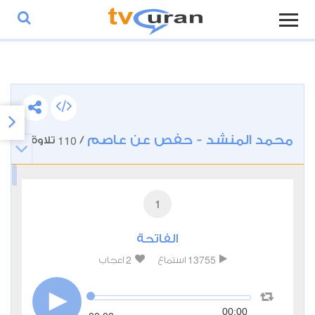
محمد المنشد - حفص عن عاصم
110
/
تلاوة
1
الفاتحة
2
13755
استماع
اعجاب
00:00