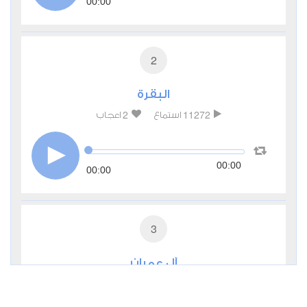
00:00
2
البقرة
2
11272
استماع
اعجاب
00:00
00:00
3
آل عمران
0
4899
استماع
اعجاب