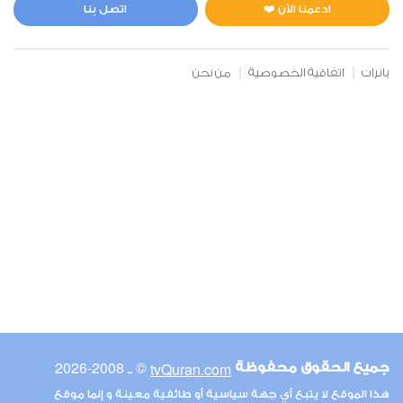
0
4249
استماع
اعجاب
ادعمنا الآن ❤️
اتصل بنا
بانرات
اتفاقية الخصوصية
من نحن
00:00
00:00
6
الأنعام
0
3938
استماع
اعجاب
00:00
00:00
© ـ 2008-2026
tvQuran.com
جميع الحقوق محفوظة
7
هذا الموقع لا يتبع أي جهة سياسية أو طائفية معينة و إنما موقع