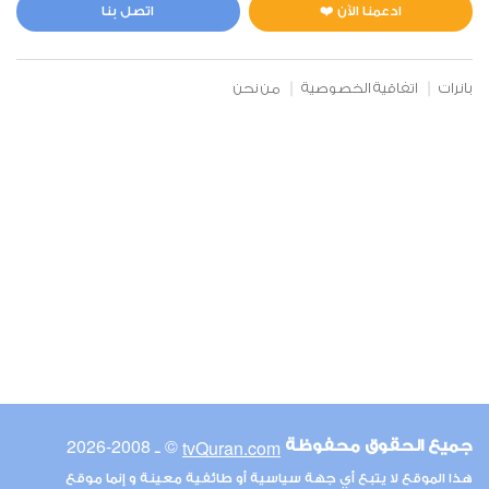
0
4249
استماع
اعجاب
ادعمنا الآن ❤️
اتصل بنا
بانرات
اتفاقية الخصوصية
من نحن
00:00
00:00
6
الأنعام
0
3938
استماع
اعجاب
00:00
00:00
© ـ 2008-2026
tvQuran.com
جميع الحقوق محفوظة
7
هذا الموقع لا يتبع أي جهة سياسية أو طائفية معينة و إنما موقع