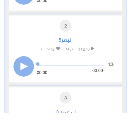
00:00
2
البقرة
2
11270
استماع
اعجاب
00:00
00:00
3
آل عمران
0
4889
استماع
اعجاب