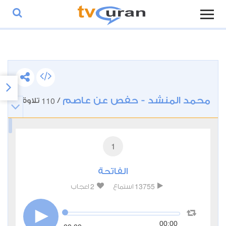
محمد المنشد - حفص عن عاصم
110
/
تلاوة
1
الفاتحة
2
13755
استماع
اعجاب
00:00