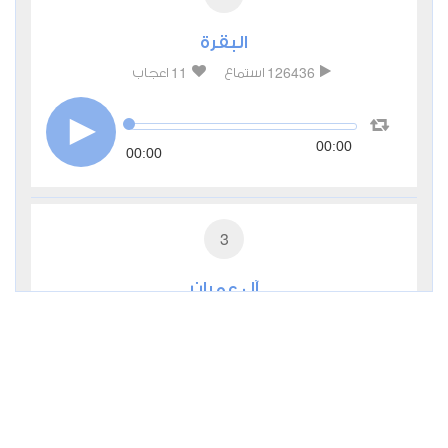
البقرة
11
126436
استماع
اعجاب
00:00
00:00
3
آل عمران
2
41397
استماع
اعجاب
00:00
00:00