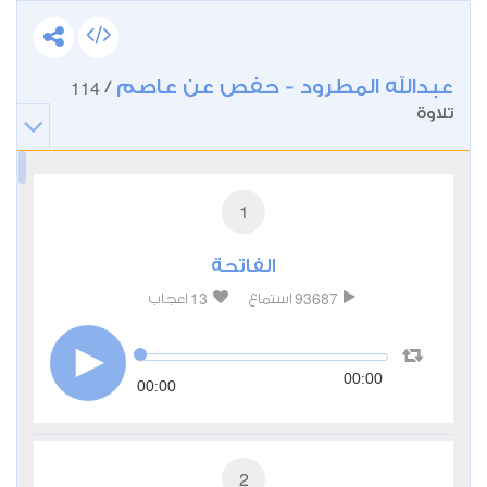
عبدالله المطرود - حفص عن عاصم
114
/
تلاوة
1
الفاتحة
13
93687
استماع
اعجاب
00:00
00:00
2