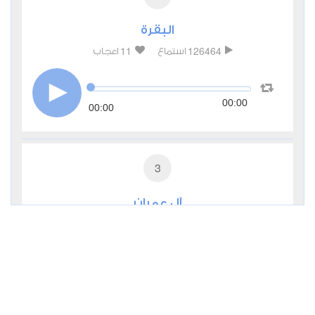
البقرة
11
126464
استماع
اعجاب
00:00
00:00
3
آل عمران
2
41424
استماع
اعجاب
00:00
00:00