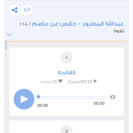
عبدالله المطرود - حفص عن عاصم
114
/
تلاوة
1
الفاتحة
13
93725
استماع
اعجاب
00:00
00:00
2