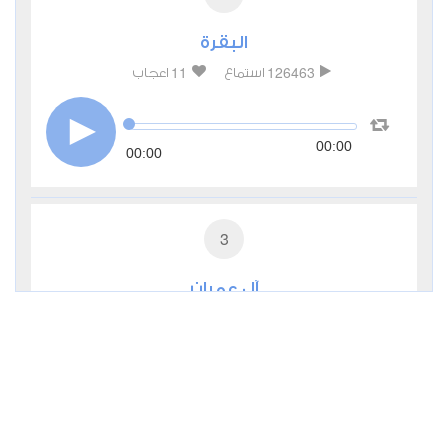
البقرة
11
126463
استماع
اعجاب
00:00
00:00
3
آل عمران
2
41419
استماع
اعجاب
00:00
00:00