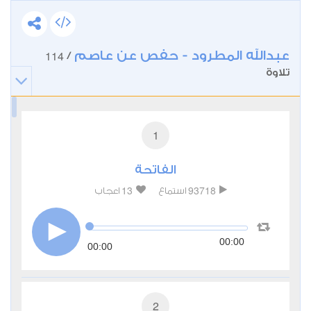
عبدالله المطرود - حفص عن عاصم
114
/
تلاوة
1
الفاتحة
13
93718
استماع
اعجاب
00:00
00:00
2