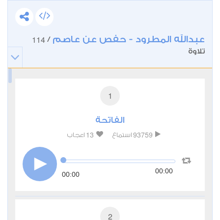
عبدالله المطرود - حفص عن عاصم
114
/
تلاوة
1
الفاتحة
13
93759
استماع
اعجاب
00:00
00:00
2