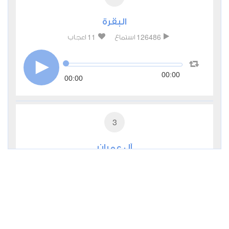
البقرة
11
126486
استماع
اعجاب
00:00
00:00
3
آل عمران
2
41444
استماع
اعجاب
00:00
00:00