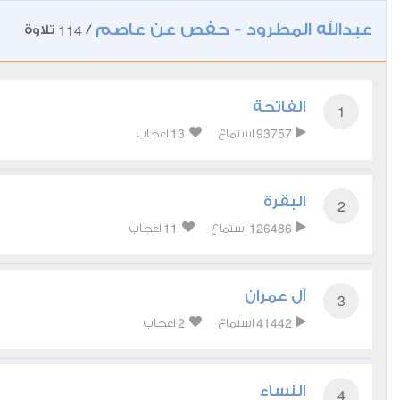
عبدالله المطرود - حفص عن عاصم
114
/
تلاوة
الفاتحة
1
13
93757
استماع
اعجاب
البقرة
2
11
126486
استماع
اعجاب
آل عمران
3
2
41442
استماع
اعجاب
النساء
4