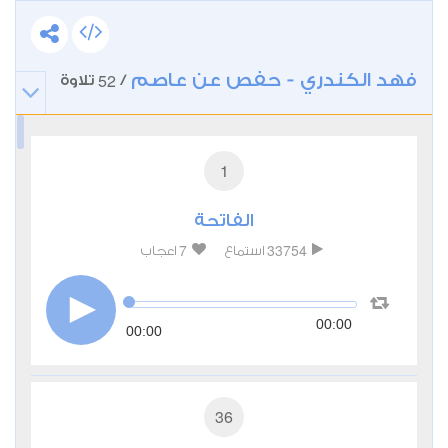
فهد الكندري - حفص عن عاصم
52
/
تلاوة
1
الفاتحة
7
33754
استماع
اعجاب
00:00
00:00
36