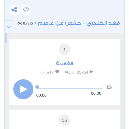
فهد الكندري - حفص عن عاصم
52
/
تلاوة
1
الفاتحة
7
33754
استماع
اعجاب
00:00
00:00
36