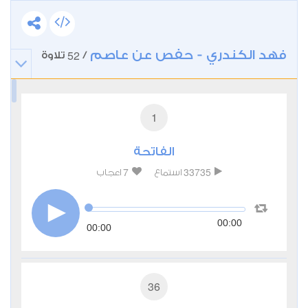
فهد الكندري - حفص عن عاصم
52
/
تلاوة
1
الفاتحة
7
33735
استماع
اعجاب
00:00
00:00
36