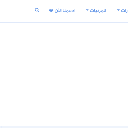
رات
المرئيات
ادعمنا اﻵن ❤️