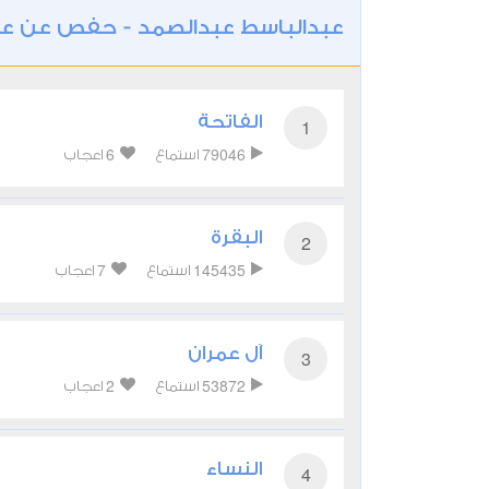
عبدالباسط عبدالصمد - حفص عن ع
الفاتحة
1
6
79046
استماع
اعجاب
البقرة
2
7
145435
استماع
اعجاب
آل عمران
3
2
53872
استماع
اعجاب
النساء
4